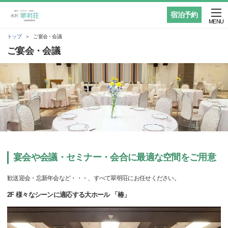
宿泊予約
MENU
トップ
ご宴会・会議
ご宴会・会議
宴会や会議・セミナー・会合に最適な空間をご用意
歓送迎会・忘新年会など・・・、すべて翠明荘にお任せください。
2F 様々なシーンに適応する大ホール 「椿」