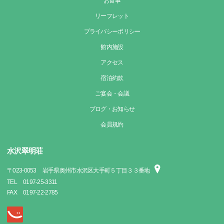
お食事
リーフレット
プライバシーポリシー
館内施設
アクセス
宿泊約款
ご宴会・会議
ブログ・お知らせ
会員規約
水沢翠明荘
〒
023-0053
岩手県奥州市水沢区大手町５丁目３３番地
TEL
0197-25-3311
FAX
0197-22-2785