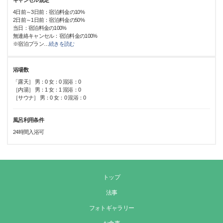
キャンセル規定
4日前～3日前：宿泊料金の10%
2日前～1日前：宿泊料金の50%
当日：宿泊料金の100%
無連絡キャンセル：宿泊料金の100%
※宿泊プラン
…
続きを読む
浴場数
「露天］ 男：0 女：0 混浴：0
［内湯］ 男：1 女：1 混浴：0
［サウナ］ 男：0 女：0 混浴：0
風呂利用条件
24時間入浴可
トップ
法事
フォトギャラリー