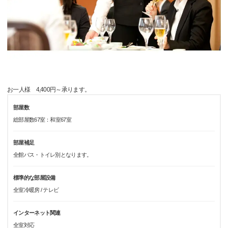
お一人様 4,400円～承ります。
部屋数
総部屋数67室：和室67室
部屋補足
全館バス・トイレ別となります。
標準的な部屋設備
全室冷暖房 / テレビ
インターネット関連
全室対応