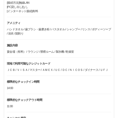
[接続方法]無線LAN
[PC貸し出し]なし
[インターネット接続]有料
アメニティ
ハンドタオル / 歯ブラシ・歯磨き粉 / バスタオル / シャンプー / リンス / ボディーソープ
/ 浴衣 / 髭剃り
施設内容
宴会場（有料） / ラウンジ / 禁煙ルーム / 製氷機 / 乾燥室
現地で利用可能なクレジットカード
ＪＣＢ / ＶＩＳＡ / マスター / ＡＭＥＸ / ＵＣ / ＤＣ / ＮＩＣＯＳ / ダイナース / ＵＦＪ
標準的なチェックイン時間
14:00
標準的なチェックアウト時間
11:00