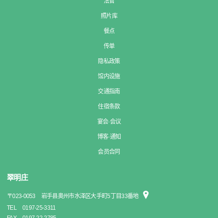
法官
照片库
餐点
传单
隐私政策
馆内设施
交通指南
住宿条款
宴会·会议
博客·通知
会员合同
翠明庄
〒
023-0053
岩手县奥州市水泽区大手町5丁目33番地
TEL
0197-25-3311
FAX
0197-22-2785