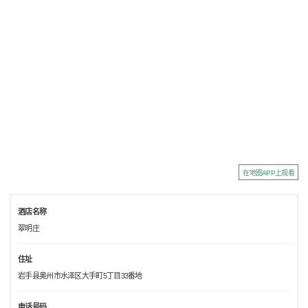
在地图APP上观看
酒店名称
翠明庄
住址
岩手县奥州市水泽区大手町5丁目33番地
电话号码