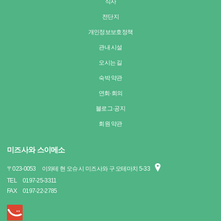
식사
전단지
개인정보보호정책
관내 시설
오시는 길
숙박 약관
연회·회의
블로그·공지
회원 약관
미즈사와 스이메소
〒
023-0053
이와테 현 오슈 시 미즈사와 구 오테마치 5-33
TEL
0197-25-3311
FAX
0197-22-2785